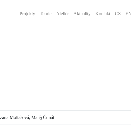
Projekty
Teorie
Ateliér
Aktuality
Kontakt
CS
E
uzana Moltašová, Matěj Čunát