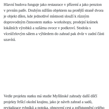
Hlavní budova funguje jako restaurace v přízemí a jako penzion
v prvním patře. Druhým nižším objektem na protější straně dvora
je objekt dílen, kde jednotlivé místnosti slouží k různým
doprovodným činnostem statku- workshopy, prodejní krámek
lokálních výrobků a sušárna ovoce v podkroví. Stodola s
víceúčelovým sálem a výhledem do zahrad pak dvůr v zadní části
uzavírá.
Vedle projektu statku má studie Myšlínské zahrady další dílčí
projekty řešící okolní krajinu, jako je návrh zahrad a sadů,
revitalizace rybníků a potoka, obnovení cest a zpřístupnění celého