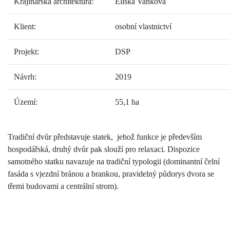
Krajinářská architektura:
Eliška Vaňková
Klient:
osobní vlastnictví
Projekt:
DSP
Návrh:
2019
Území:
55,1 ha
Tradiční dvůr představuje statek, jehož funkce je především
hospodářská, druhý dvůr pak slouží pro relaxaci. Dispozice
samotného statku navazuje na tradiční typologii (dominantní čelní
fasáda s vjezdní bránou a brankou, pravidelný půdorys dvora se
třemi budovami a centrální strom).