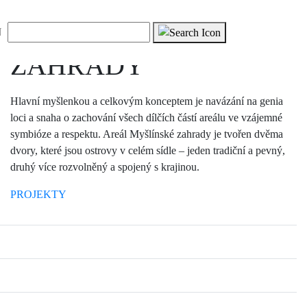
FB
MYŠLÍNSKÉ
Vyhledávání
N
ZAHRADY
Hlavní myšlenkou a celkovým konceptem je navázání na genia
loci a snaha o zachování všech dílčích částí areálu ve vzájemné
symbióze a respektu. Areál Myšlínské zahrady je tvořen dvěma
dvory, které jsou ostrovy v celém sídle – jeden tradiční a pevný,
druhý více rozvolněný a spojený s krajinou.
PROJEKTY