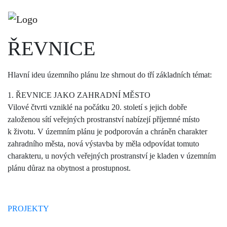
FB
ÚZEMNÍ PLÁN
ŘEVNICE
Hlavní ideu územního plánu lze shrnout do tří základních témat:
1. ŘEVNICE JAKO ZAHRADNÍ MĚSTO
Vilové čtvrti vzniklé na počátku 20. století s jejich dobře
založenou sítí veřejných prostranství nabízejí příjemné místo
k životu. V územním plánu je podporován a chráněn charakter
zahradního města, nová výstavba by měla odpovídat tomuto
charakteru, u nových veřejných prostranství je kladen v územním
plánu důraz na obytnost a prostupnost.
PROJEKTY