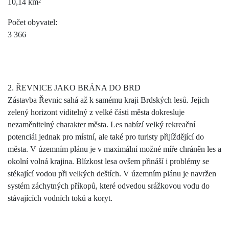
10,14 km²
Počet obyvatel:
3 366
2. ŘEVNICE JAKO BRÁNA DO BRD
Zástavba Řevnic sahá až k samému kraji Brdských lesů. Jejich
zelený horizont viditelný z velké části města dokresluje
nezaměnitelný charakter města. Les nabízí velký rekreační
potenciál jednak pro místní, ale také pro turisty přijíždějící do
města. V územním plánu je v maximální možné míře chráněn les a
okolní volná krajina. Blízkost lesa ovšem přináší i problémy se
stékající vodou při velkých deštích. V územním plánu je navržen
systém záchytných příkopů, které odvedou srážkovou vodu do
stávajících vodních toků a koryt.