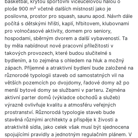
basketbal, krytou sportovní víceúčelovou halou o
ploše 900 m² včetně dalších místností jako je
posilovna, prostor pro squash, saunu apod. Návrh dále
počítá s dětskými hřišti, kaplí, hřbitovem, klubovnami
pro volnočasové aktivity, domem pro seniory,
hospodami, sběrným dvorem a další vybaveností. Ta
by měla nabídnout nové pracovní příležitosti v
takových provozech, které budou slučitelné s
bydlením, a to zejména s ohledem na hluk a možný
zápach. Příjemné a atraktivní bydlení bude založené na
různorodé typologii staveb od samostatných vil na
větších pozemcích po dvojdomy, řadové domy až po
menší bytové domy se službami v parteru. Zejména
aktivní parter domů (výkladce obchodů a služeb)
výrazně ovlivňuje kvalitu a atmosféru veřejných
prostranství. Různorodá typologie staveb bude
stavěná různými architekty a přispěje k živosti a
atraktivitě sídla, jako celek však musí být sjednocena
spojujícími pravidly a jednotným regulačním plánem. V