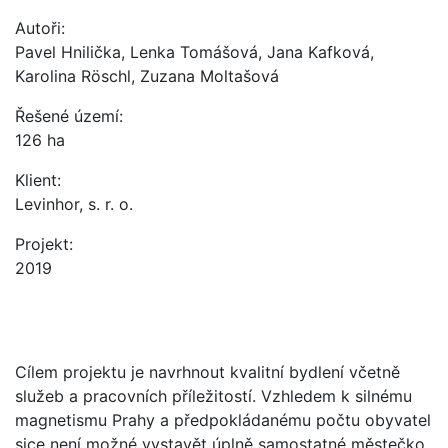
Autoři:
Pavel Hnilička, Lenka Tomášová, Jana Kafková,
Karolina Röschl, Zuzana Moltašová
Řešené území:
126 ha
Klient:
Levinhor, s. r. o.
Projekt:
2019
Cílem projektu je navrhnout kvalitní bydlení včetně
služeb a pracovních příležitostí. Vzhledem k silnému
magnetismu Prahy a předpokládanému počtu obyvatel
sice není možné vystavět úplně samostatné městečko,