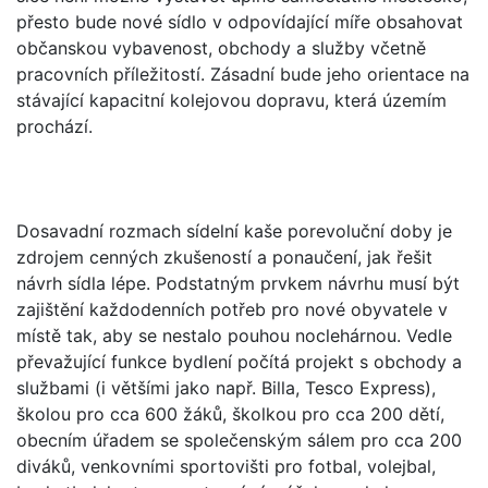
přesto bude nové sídlo v odpovídající míře obsahovat
občanskou vybavenost, obchody a služby včetně
pracovních příležitostí. Zásadní bude jeho orientace na
stávající kapacitní kolejovou dopravu, která územím
prochází.
Dosavadní rozmach sídelní kaše porevoluční doby je
zdrojem cenných zkušeností a ponaučení, jak řešit
návrh sídla lépe. Podstatným prvkem návrhu musí být
zajištění každodenních potřeb pro nové obyvatele v
místě tak, aby se nestalo pouhou noclehárnou. Vedle
převažující funkce bydlení počítá projekt s obchody a
službami (i většími jako např. Billa, Tesco Express),
školou pro cca 600 žáků, školkou pro cca 200 dětí,
obecním úřadem se společenským sálem pro cca 200
diváků, venkovními sportovišti pro fotbal, volejbal,