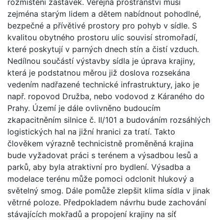
rozmístění zastávek. Veřejná prostranství musí
zejména starým lidem a dětem nabídnout pohodlné,
bezpečné a přívětivé prostory pro pohyb v sídle. S
kvalitou obytného prostoru ulic souvisí stromořadí,
které poskytují v parných dnech stín a čistí vzduch.
Nedílnou součástí výstavby sídla je úprava krajiny,
která je podstatnou měrou již doslova rozsekána
vedením nadřazené technické infrastruktury, jako je
např. ropovod Družba, nebo vodovod z Káraného do
Prahy. Území je dále ovlivněno budoucím
zkapacitněním silnice č. II/101 a budováním rozsáhlých
logistických hal na jižní hranici za tratí. Takto
člověkem výrazně technicistně proměněná krajina
bude vyžadovat práci s terénem a výsadbou lesů a
parků, aby byla atraktivní pro bydlení. Výsadba a
modelace terénu může pomoci odclonit hlukový a
světelný smog. Dále pomůže zlepšit klima sídla v jinak
větrné poloze. Předpokladem návrhu bude zachování
stávajících mokřadů a propojení krajiny na síť