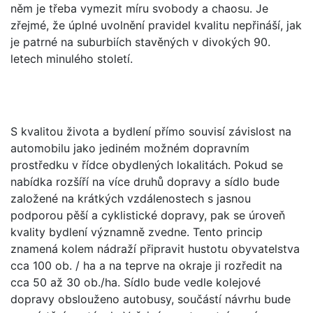
něm je třeba vymezit míru svobody a chaosu. Je
zřejmé, že úplné uvolnění pravidel kvalitu nepřináší, jak
je patrné na suburbiích stavěných v divokých 90.
letech minulého století.
S kvalitou života a bydlení přímo souvisí závislost na
automobilu jako jediném možném dopravním
prostředku v řídce obydlených lokalitách. Pokud se
nabídka rozšíří na více druhů dopravy a sídlo bude
založené na krátkých vzdálenostech s jasnou
podporou pěší a cyklistické dopravy, pak se úroveň
kvality bydlení významně zvedne. Tento princip
znamená kolem nádraží připravit hustotu obyvatelstva
cca 100 ob. / ha a na teprve na okraje ji rozředit na
cca 50 až 30 ob./ha. Sídlo bude vedle kolejové
dopravy obslouženo autobusy, součástí návrhu bude