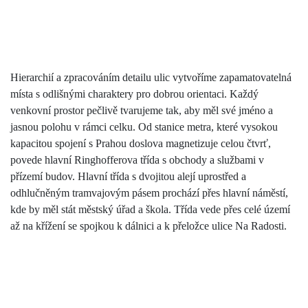
Hierarchií a zpracováním detailu ulic vytvoříme zapamatovatelná
místa s odlišnými charaktery pro dobrou orientaci. Každý
venkovní prostor pečlivě tvarujeme tak, aby měl své jméno a
jasnou polohu v rámci celku. Od stanice metra, které vysokou
kapacitou spojení s Prahou doslova magnetizuje celou čtvrť,
povede hlavní Ringhofferova třída s obchody a službami v
přízemí budov. Hlavní třída s dvojitou alejí uprostřed a
odhlučněným tramvajovým pásem prochází přes hlavní náměstí,
kde by měl stát městský úřad a škola. Třída vede přes celé území
až na křížení se spojkou k dálnici a k přeložce ulice Na Radosti.