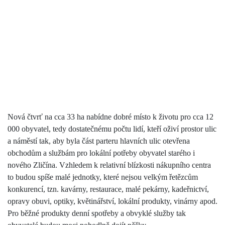
Nová čtvrť na cca 33 ha nabídne dobré místo k životu pro cca 12
000 obyvatel, tedy dostatečnému počtu lidí, kteří oživí prostor ulic
a náměstí tak, aby byla část parteru hlavních ulic otevřena
obchodům a službám pro lokální potřeby obyvatel starého i
nového Zličína. Vzhledem k relativní blízkosti nákupního centra
to budou spíše malé jednotky, které nejsou velkým řetězcům
konkurencí, tzn. kavárny, restaurace, malé pekárny, kadeřnictví,
opravy obuvi, optiky, květinářství, lokální produkty, vinárny apod.
Pro běžné produkty denní spotřeby a obvyklé služby tak