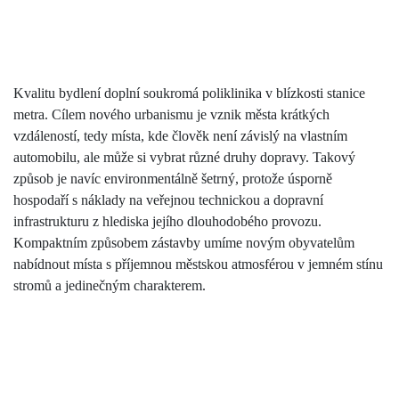
Kvalitu bydlení doplní soukromá poliklinika v blízkosti stanice
metra. Cílem nového urbanismu je vznik města krátkých
vzdáleností, tedy místa, kde člověk není závislý na vlastním
automobilu, ale může si vybrat různé druhy dopravy. Takový
způsob je navíc environmentálně šetrný, protože úsporně
hospodaří s náklady na veřejnou technickou a dopravní
infrastrukturu z hlediska jejího dlouhodobého provozu.
Kompaktním způsobem zástavby umíme novým obyvatelům
nabídnout místa s příjemnou městskou atmosférou v jemném stínu
stromů a jedinečným charakterem.