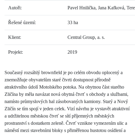
Autoři:
Pavel Hnilička, Jana Kafková, Ter
Řešené území:
33 ha
Klient:
Central Group, a. s.
Projekt:
2019
Současný rozsáhlý brownfield je po celém obvodu oplocený a
znemožňuje obyvatelům staré čtvrti dostupnost přírodně
atraktivního údolí Motolského potoka. Na obytnou část starého
Zličína by měla navázat nová obytná čtvrť s obchody a službami,
namísto průmyslových hal zásobovaných kamiony. Starý a Nový
Zličín se tím spojí v jeden celek. Vizí návrhu je vystavět atraktivní
a udržitelnou městskou čtvrť se sítí příjemných městských
prostranství s dostatkem zeleně. Čtvrť vznikne vymezením ulic a
náměstí mezi stavebními bloky s přiměřenou hustotou osídlení a