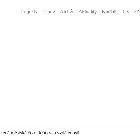
Projekty
Teorie
Ateliér
Aktuality
Kontakt
CS
E
elená městská čtvrť krátkých vzdáleností