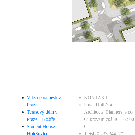
Vítězné náměstí v
KONTAKT
Praze
Pavel Hnilička
Terasový dům v
Architects+Planners, s.r.o.
Praze – Košíře
Cukrovarnická 46, 162 00
Student House
6
Holešovice
T: +420 233 344 575