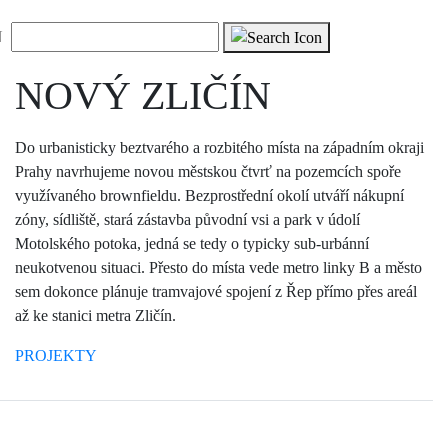
FB
Vyhledávání
ZELENÁ ČTVRŤ
N
NOVÝ ZLIČÍN
Do urbanisticky beztvarého a rozbitého místa na západním okraji
Prahy navrhujeme novou městskou čtvrť na pozemcích spoře
využívaného brownfieldu. Bezprostřední okolí utváří nákupní
zóny, sídliště, stará zástavba původní vsi a park v údolí
Motolského potoka, jedná se tedy o typicky sub-urbánní
neukotvenou situaci. Přesto do místa vede metro linky B a město
sem dokonce plánuje tramvajové spojení z Řep přímo přes areál
až ke stanici metra Zličín.
PROJEKTY