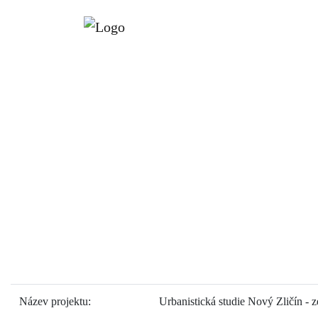
Název projektu:
Urbanistická studie Nový Zličín - z