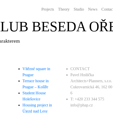
Projects
Theory
Studio
News
Contac
KLUB BESEDA O
arakterem
Vítězné square in
CONTACT
Prague
Pavel Hnilička
Terrace house in
Architects+Planners, s.r.o.
Prague – Košíře
Cukrovarnická 46, 162 00
Student House
6
Holešovice
T: +420 233 344 575
Housing project in
info@phap.cz
Újezd nad Lesy